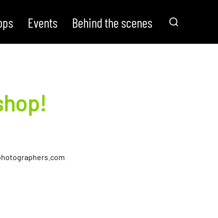
Zoek
ops
Events
Behind the scenes
naar:
shop!
annphotographers.com