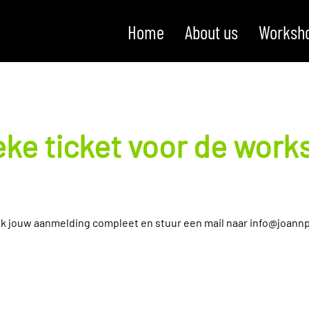
Home
About us
Worksh
eke ticket voor de work
 of maak jouw aanmelding compleet en stuur een mail naar info@jo